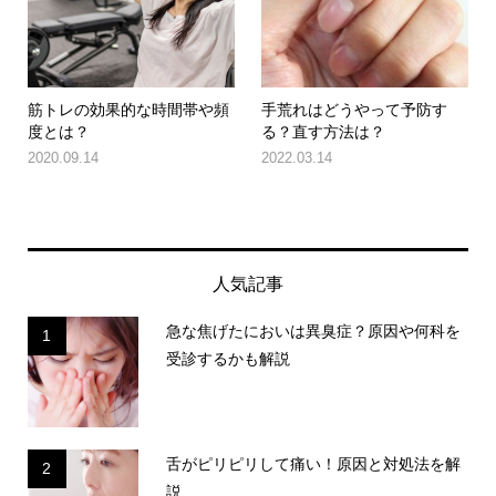
筋トレの効果的な時間帯や頻
手荒れはどうやって予防す
度とは？
る？直す方法は？
2020.09.14
2022.03.14
人気記事
急な焦げたにおいは異臭症？原因や何科を
1
受診するかも解説
舌がピリピリして痛い！原因と対処法を解
2
説