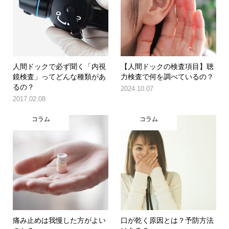
人間ドックで必ず聞く「内視
【人間ドックの検査項目】聴
鏡検査」ってどんな種類があ
力検査で何を調べているの？
るの？
2024.10.07
2017.02.08
コラム
コラム
痛み止めは我慢した方がよい
口が乾く原因とは？予防方法