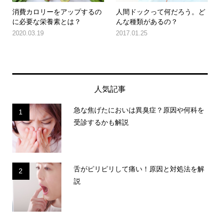
消費カロリーをアップするの
人間ドックって何だろう。ど
に必要な栄養素とは？
んな種類があるの？
2020.03.19
2017.01.25
人気記事
急な焦げたにおいは異臭症？原因や何科を
1
受診するかも解説
舌がピリピリして痛い！原因と対処法を解
2
説