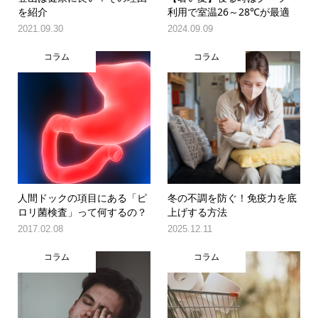
を紹介
利用で室温26～28℃が最適
2021.09.30
2024.09.09
コラム
コラム
人間ドックの項目にある「ピ
冬の不調を防ぐ！免疫力を底
ロリ菌検査」って何するの？
上げする方法
2017.02.08
2025.12.11
コラム
コラム