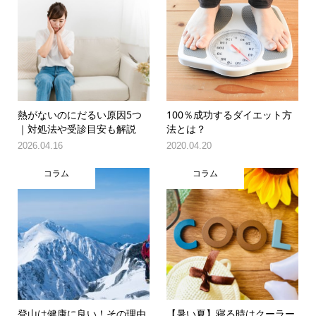
熱がないのにだるい原因5つ
100％成功するダイエット方
｜対処法や受診目安も解説
法とは？
2026.04.16
2020.04.20
コラム
コラム
登山は健康に良い！その理由
【暑い夏】寝る時はクーラー