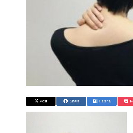
Post
Share
Hatena
P