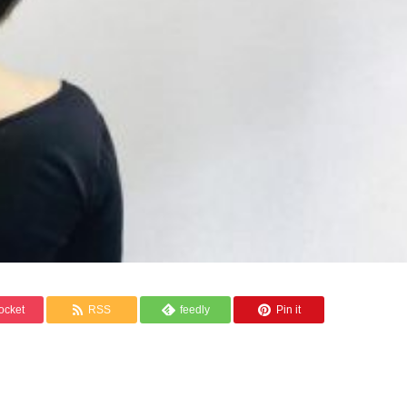
ocket
RSS
feedly
Pin it