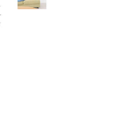
ス
ル
首