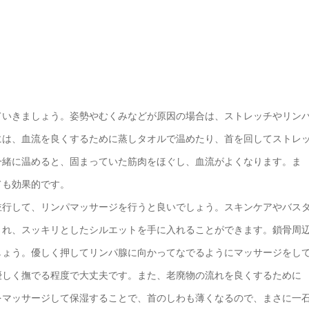
いきましょう。姿勢やむくみなどが原因の場合は、ストレッチやリン
には、血流を良くするために蒸しタオルで温めたり、首を回してストレ
一緒に温めると、固まっていた筋肉をほぐし、血流がよくなります。ま
ても効果的です。
行して、リンパマッサージを行うと良いでしょう。スキンケアやバス
され、スッキリとしたシルエットを手に入れることができます。鎖骨周
しょう。優しく押してリンパ腺に向かってなでるようにマッサージをし
優しく撫でる程度で大丈夫です。また、老廃物の流れを良くするために
をマッサージして保湿することで、首のしわも薄くなるので、まさに一