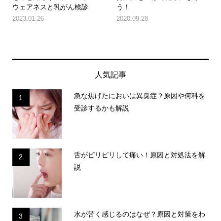
ウェアネスと乳がん検診
う！
2023.01.26
2020.09.28
人気記事
急な焦げたにおいは異臭症？原因や何科を
1
受診するかも解説
舌がピリピリして痛い！原因と対処法を解
2
説
水が苦く感じるのはなぜ？原因と対策をわ
3