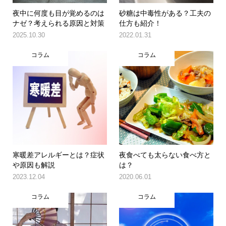
夜中に何度も目が覚めるのは
砂糖は中毒性がある？工夫の
ナゼ？考えられる原因と対策
仕方も紹介！
2025.10.30
2022.01.31
コラム
コラム
寒暖差アレルギーとは？症状
夜食べても太らない食べ方と
や原因も解説
は？
2023.12.04
2020.06.01
コラム
コラム