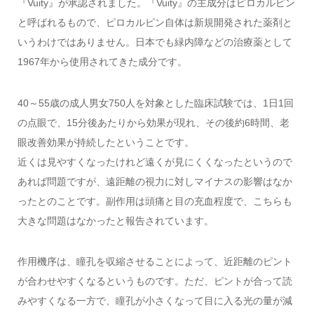
『Vuity』が承認されました。『Vuity』の主成分はピロカルピン
と呼ばれるもので、ピロカルピン自体は新規開発された薬剤と
いうわけではありません。日本でも緑内障などの治療薬として
1967年から使用されてきた成分です。
40～55歳の成人男女750人を対象とした臨床試験では、1日1回
の点眼で、15分後あたりから効果が現れ、その後約6時間、老
眼改善効果が持続したということです。
近くは見やすくなったけれど遠くが見にくくなったというので
あれば問題ですが、遠距離の視力に対しマイナスの影響はなか
ったとのことです。副作用は頭痛と目の充血程度で、こちらも
大きな問題はなかったと報告されています。
作用機序は、瞳孔を収縮させることによって、近距離のピント
が合わせやすくなるというものです。ただ、ピントが合って読
みやすくなる一方で、瞳孔が小さくなって目に入る光の量が減