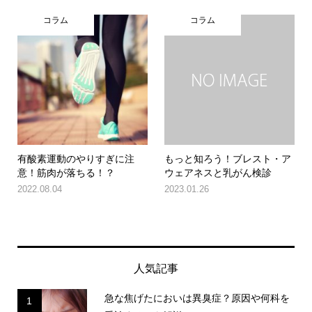
コラム
コラム
有酸素運動のやりすぎに注
もっと知ろう！ブレスト・ア
意！筋肉が落ちる！？
ウェアネスと乳がん検診
2022.08.04
2023.01.26
人気記事
急な焦げたにおいは異臭症？原因や何科を
1