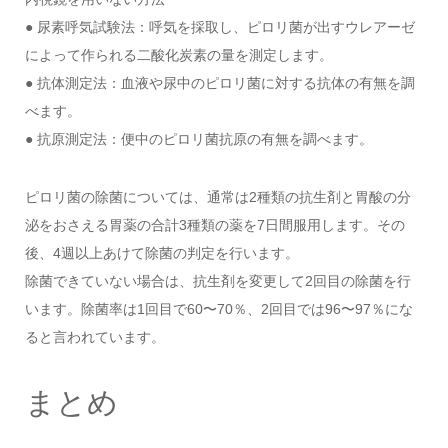
● 尿素呼気試験法：呼気を採取し、ピロリ菌が出すウレアーゼ
によって作られる二酸化炭素の量を測定します。
● 抗体測定法：血液や尿中のピロリ菌に対する抗体の有無を調
べます。
● 抗原測定法：便中のピロリ菌抗原の有無を調べます。
ピロリ菌の除菌については、通常は2種類の抗生剤と胃酸の分
泌をおさえる胃薬の合計3種類の薬を7日間服用します。その
後、4週以上あけて除菌の判定を行います。
除菌できていない場合は、抗生剤を変更して2回目の除菌を行
います。除菌率は1回目で60〜70％、2回目では96〜97％にな
ると言われています。
まとめ