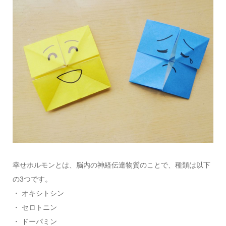
幸せホルモンとは、脳内の神経伝達物質のことで、種類は以下
の3つです。
・ オキシトシン
・ セロトニン
・ ドーパミン