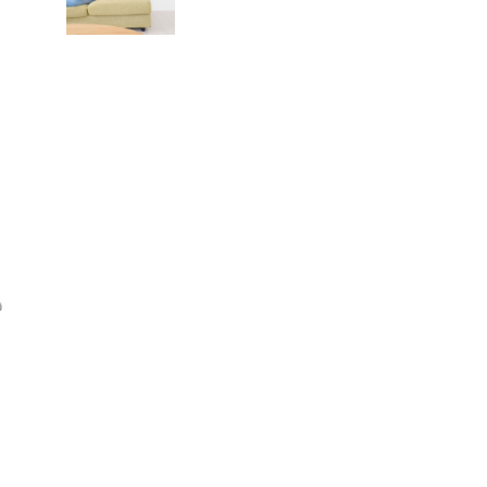
と
鳥
と