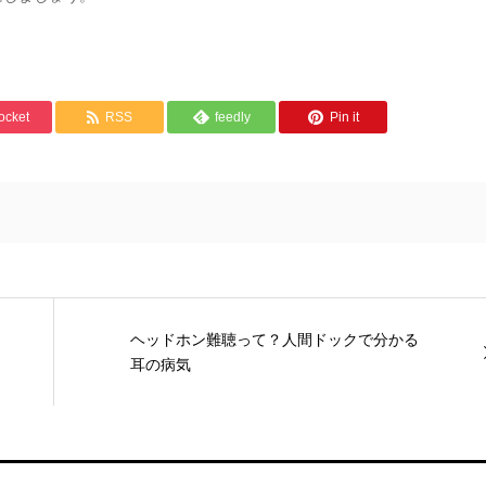
ocket
RSS
feedly
Pin it
ヘッドホン難聴って？人間ドックで分かる
耳の病気