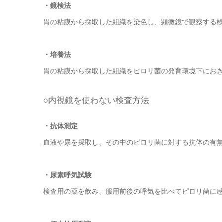
・鏡検法
胃の粘膜から採取した組織を染色し、顕微鏡で観察する
・培養法
胃の粘膜から採取した組織をピロリ菌の発育環境下にお
○内視鏡を使わない検査方法
・抗体測定
血液や尿を採取し、その中のピロリ菌に対する抗体の有
・尿素呼気試験
検査用の薬を飲み、服用前後の呼気を比べてピロリ菌に