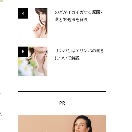
のどがイガイガする原因7
4
選と対処法を解説
分
リンパとは？リンパの働き
5
について解説
有
PR
る