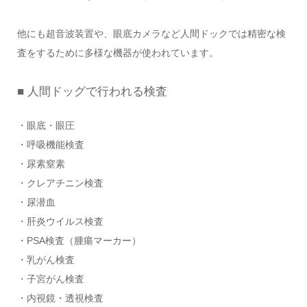
他にも超音波装置や、眼底カメラなど人間ドックでは精密な検
査をするために多様な機器が使われています。
■ 人間ドッグで行われる検査
・眼底・眼圧
・呼吸機能検査
・尿素窒素
・クレアチニン検査
・尿潜血
・肝炎ウイルス検査
・PSA検査（腫瘍マーカー）
・乳がん検査
・子宮がん検査
・内視鏡・透視検査