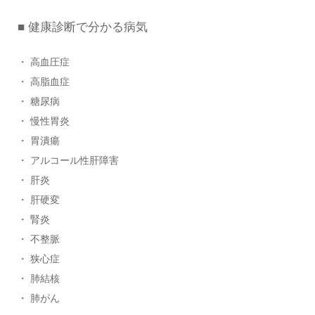
■ 健康診断で分かる病気
・ 高血圧症
・ 高脂血症
・ 糖尿病
・ 慢性胃炎
・ 胃潰瘍
・ アルコール性肝障害
・ 肝炎
・ 肝硬変
・ 腎炎
・ 不整脈
・ 狭心症
・ 肺結核
・ 肺がん