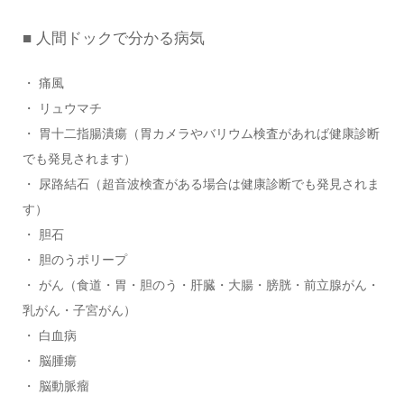
■ 人間ドックで分かる病気
・ 痛風
・ リュウマチ
・ 胃十二指腸潰瘍（胃カメラやバリウム検査があれば健康診断
でも発見されます）
・ 尿路結石（超音波検査がある場合は健康診断でも発見されま
す）
・ 胆石
・ 胆のうポリープ
・ がん（食道・胃・胆のう・肝臓・大腸・膀胱・前立腺がん・
乳がん・子宮がん）
・ 白血病
・ 脳腫瘍
・ 脳動脈瘤