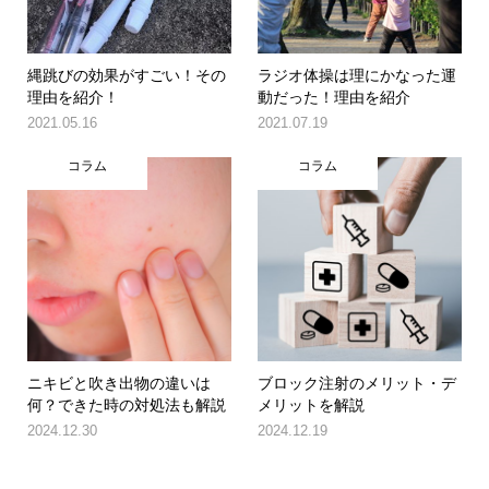
縄跳びの効果がすごい！その
ラジオ体操は理にかなった運
理由を紹介！
動だった！理由を紹介
2021.05.16
2021.07.19
コラム
コラム
ニキビと吹き出物の違いは
ブロック注射のメリット・デ
何？できた時の対処法も解説
メリットを解説
2024.12.30
2024.12.19