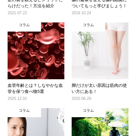
らけだった！方法を紹介
ついてもっと学びましょう！
2021.07.22
2019.10.24
コラム
コラム
血管年齢とは？しなやかな血
脚だけが太い原因は筋肉の使
管を保つ食べ物5選
い方にある！
2025.12.01
2020.06.29
コラム
コラム