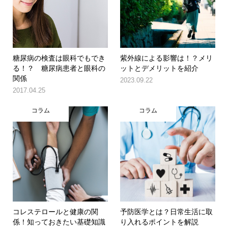
糖尿病の検査は眼科でもでき
紫外線による影響は！？メリ
る！？ 糖尿病患者と眼科の
ットとデメリットを紹介
関係
2023.09.22
2017.04.25
コラム
コラム
コレステロールと健康の関
予防医学とは？日常生活に取
係！知っておきたい基礎知識
り入れるポイントを解説