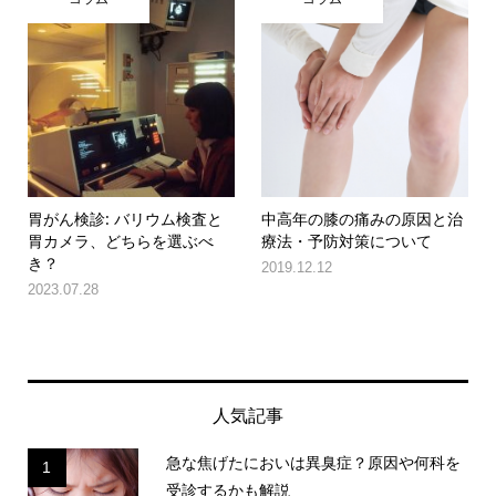
胃がん検診: バリウム検査と
中高年の膝の痛みの原因と治
胃カメラ、どちらを選ぶべ
療法・予防対策について
き？
2019.12.12
2023.07.28
人気記事
急な焦げたにおいは異臭症？原因や何科を
1
受診するかも解説