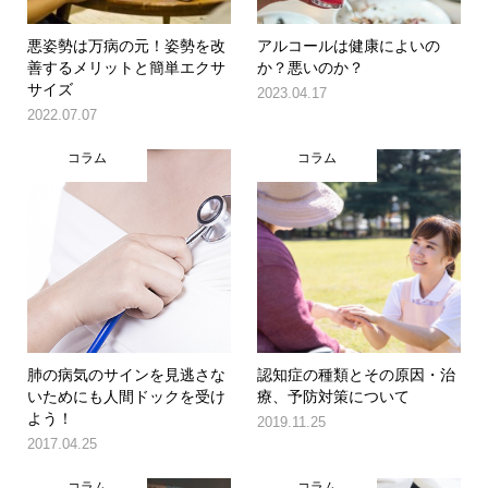
悪姿勢は万病の元！姿勢を改
アルコールは健康によいの
善するメリットと簡単エクサ
か？悪いのか？
サイズ
2023.04.17
2022.07.07
コラム
コラム
肺の病気のサインを見逃さな
認知症の種類とその原因・治
いためにも人間ドックを受け
療、予防対策について
よう！
2019.11.25
2017.04.25
コラム
コラム