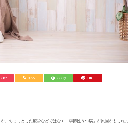
ocket
RSS
feedly
Pin it
とか、ちょっとした疲労などではなく「季節性うつ病」が原因かもしれ