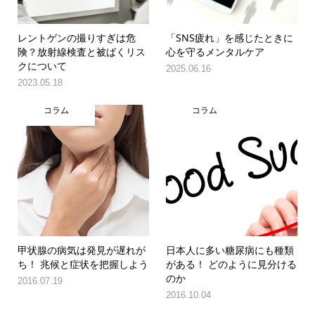
レントゲンの撮りすぎは危
「SNS疲れ」を感じたときに
険？放射線検査と被ばくリス
心を守るメンタルケア
クについて
2025.06.16
2023.05.18
コラム
コラム
甲状腺の病気は発見が遅れが
日本人に多い糖尿病にも種類
ち！ 兆候と症状を把握しよう
がある！ どのように見分ける
のか
2016.07.19
2016.10.04