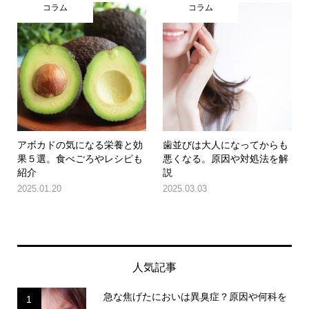
コラム
コラム
アボカドの気になる栄養と効
歯並びは大人になってからも
果５選。食べごろやレシピも
悪くなる。原因や対処法を解
紹介
説
2025.01.20
2025.03.03
人気記事
急な焦げたにおいは異臭症？原因や何科を
1