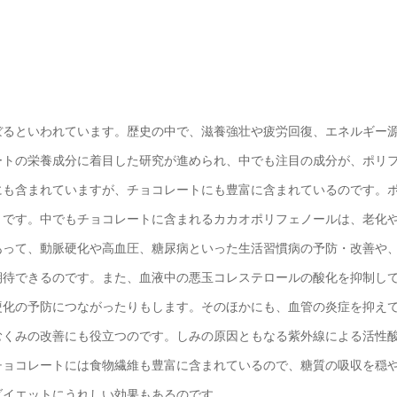
ぼるといわれています。歴史の中で、滋養強壮や疲労回復、エネルギー
ートの栄養成分に着目した研究が進められ、中でも注目の成分が、ポリ
にも含まれていますが、チョコレートにも豊富に含まれているのです。
々です。中でもチョコレートに含まれるカカオポリフェノールは、老化
あって、動脈硬化や高血圧、糖尿病といった生活習慣病の予防・改善や
期待できるのです。また、血液中の悪玉コレステロールの酸化を抑制し
硬化の予防につながったりもします。そのほかにも、血管の炎症を抑え
むくみの改善にも役立つのです。しみの原因ともなる紫外線による活性
チョコレートには食物繊維も豊富に含まれているので、糖質の吸収を穏
ダイエットにうれしい効果もあるのです。