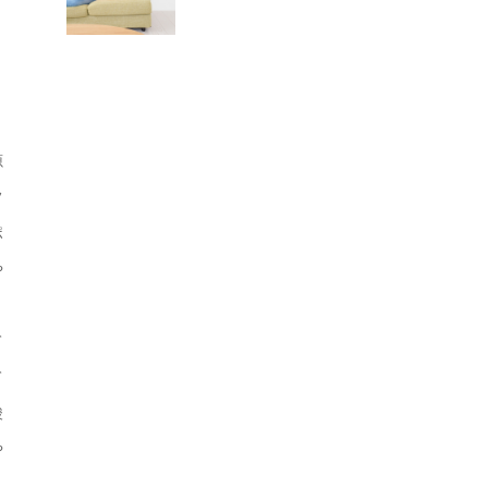
源
フ
ポ
や
、
て
て
酸
や