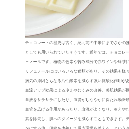
チョコレートの歴史は古く、紀元前の中米にまでさかの
としても用いられていたそうです。近年では、チョコレ
ェノールです。植物の色素や苦み成分で赤ワインや緑茶
リフェノールにはいろいろな種類があり、その効果も様
病気の原因ともなる活性酸素を減らす強い抗酸化作用が
血流アップ効果による冷えやむくみの改善、美肌効果が
血液をサラサラにしたり、血管がしなやかに保たれ動脈
血管を広げる作用があったり、血流がよくなり、冷えや
素を除去し、肌へのダメージを減らすこともできます。
かにする他、便秘を改善して腸内環境を整える、という