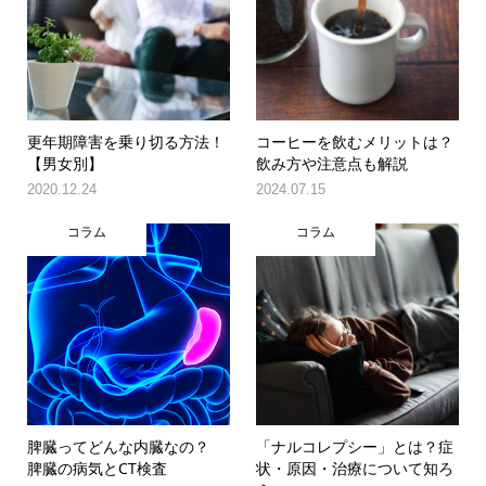
更年期障害を乗り切る方法！
コーヒーを飲むメリットは？
【男女別】
飲み方や注意点も解説
2020.12.24
2024.07.15
コラム
コラム
脾臓ってどんな内臓なの？
「ナルコレプシー」とは？症
脾臓の病気とCT検査
状・原因・治療について知ろ