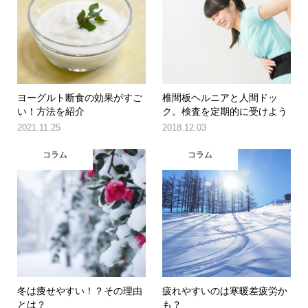
ヨーグルト断食の効果がすご
椎間板ヘルニアと人間ドッ
い！方法を紹介
ク。検査を定期的に受けよう
2021.11.25
2018.12.03
コラム
コラム
冬は痩せやすい！？その理由
疲れやすいのは寒暖差疲労か
とは？
も？