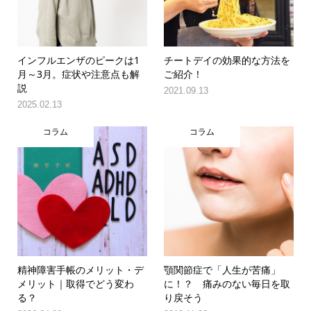
インフルエンザのピークは1
チートデイの効果的な方法を
月～3月。症状や注意点も解
ご紹介！
説
2021.09.13
2025.02.13
コラム
コラム
精神障害手帳のメリット・デ
顎関節症で「人生が苦痛」
メリット｜取得でどう変わ
に！？ 痛みのない毎日を取
る？
り戻そう