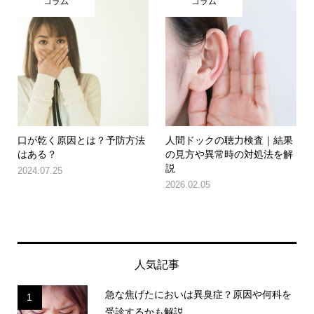
コラム
コラム
口が乾く原因とは？予防方法
人間ドックの聴力検査｜結果
はある？
の見方や異常時の対処法を解
説
2024.07.25
2026.02.05
人気記事
急な焦げたにおいは異臭症？原因や何科を
1
受診するかも解説