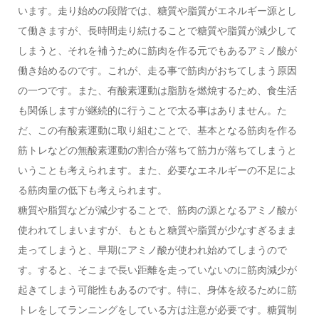
います。走り始めの段階では、糖質や脂質がエネルギー源とし
て働きますが、長時間走り続けることで糖質や脂質が減少して
しまうと、それを補うために筋肉を作る元でもあるアミノ酸が
働き始めるのです。これが、走る事で筋肉がおちてしまう原因
の一つです。また、有酸素運動は脂肪を燃焼するため、食生活
も関係しますが継続的に行うことで太る事はありません。た
だ、この有酸素運動に取り組むことで、基本となる筋肉を作る
筋トレなどの無酸素運動の割合が落ちて筋力が落ちてしまうと
いうことも考えられます。また、必要なエネルギーの不足によ
る筋肉量の低下も考えられます。
糖質や脂質などが減少することで、筋肉の源となるアミノ酸が
使われてしまいますが、もともと糖質や脂質が少なすぎるまま
走ってしまうと、早期にアミノ酸が使われ始めてしまうので
す。すると、そこまで長い距離を走っていないのに筋肉減少が
起きてしまう可能性もあるのです。特に、身体を絞るために筋
トレをしてランニングをしている方は注意が必要です。糖質制