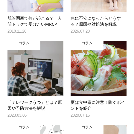
胆管閉塞で何が起こる？ 人
急に不安になったらどうす
間ドックで受けたいMRCP
る？原因や対処法を解説
2018.11.26
2026.07.20
コラム
コラム
「テレワークうつ」とは？原
夏は食中毒に注意！防ぐポイ
因や予防方法を解説
ントを紹介
2023.03.06
2020.07.16
コラム
コラム