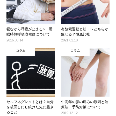
寝ながら呼吸が止まる!? 睡
有酸素運動と筋トレどちらが
眠時無呼吸症候群について
痩せる？徹底比較！
2016.03.14
2021.01.18
コラム
コラム
セルフネグレクトとは？自分
中高年の膝の痛みの原因と治
を後回しにし続けた先に起き
療法・予防対策について
ること
2019.12.12