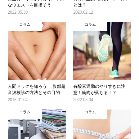
なウエストを目指そう
とは？
2022.05.30
2020.02.12
コラム
コラム
人間ドックを知ろう！ 腹部超
有酸素運動のやりすぎに注
音波検診の方法とその目的
意！筋肉が落ちる！？
2016.01.04
2022.08.04
コラム
コラム