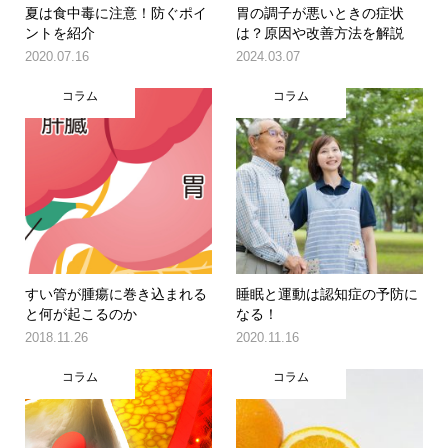
夏は食中毒に注意！防ぐポイ
胃の調子が悪いときの症状
ントを紹介
は？原因や改善方法を解説
2020.07.16
2024.03.07
コラム
コラム
すい管が腫瘍に巻き込まれる
睡眠と運動は認知症の予防に
と何が起こるのか
なる！
2018.11.26
2020.11.16
コラム
コラム