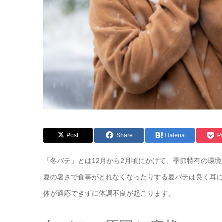
Post
Share
Hatena
P
「冬バテ」とは12月から2月頃にかけて、季節特有の環
夏の暑さで食事がとれなくなったりする夏バテは良く耳
体が適応できずに体調不良が起こります。