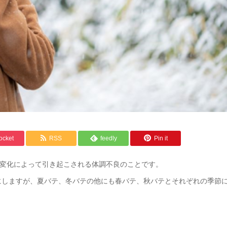
ocket
RSS
feedly
Pin it
境変化によって引き起こされる体調不良のことです。
にしますが、夏バテ、冬バテの他にも春バテ、秋バテとそれぞれの季節