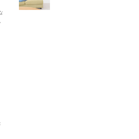
な
冷
、
量