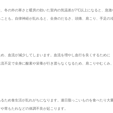
、冬の外の寒さと暖房の効いた室内の気温差が7℃以上になると、急激
ることも。自律神経が乱れると、全身のだるさ、頭痛、肩こり、手足の
ため、血流が減少してしまいます。血流を増やし血行を良くするために
血流不足で全身に酸素や栄養が行き渡らなくなるため、肩こりやむくみ
あるため食生活が乱れがちになります。連日脂っこいものを食べたり大
けや胃もたれなどの体調不良が起こります。