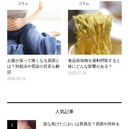
コラム
コラム
お腹が張って痛くなる原因と
食品添加物を過剰摂取すると
は？対処法や受診の目安も解
体にどんな影響がある？
説
2025.07.24
2026.03.12
人気記事
急な焦げたにおいは異臭症？原因や何科を
1