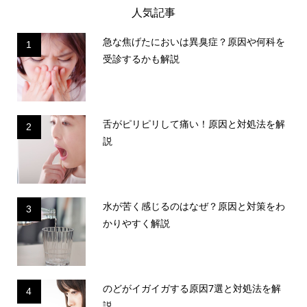
人気記事
急な焦げたにおいは異臭症？原因や何科を
1
受診するかも解説
舌がピリピリして痛い！原因と対処法を解
2
説
水が苦く感じるのはなぜ？原因と対策をわ
3
かりやすく解説
のどがイガイガする原因7選と対処法を解
4
説