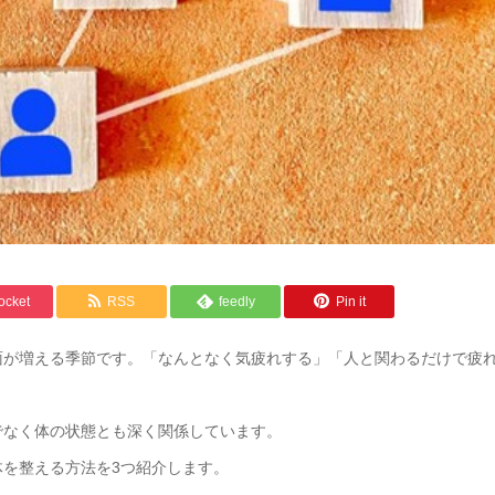
ocket
RSS
feedly
Pin it
面が増える季節です。「なんとなく気疲れする」「人と関わるだけで疲
でなく体の状態とも深く関係しています。
を整える方法を3つ紹介します。