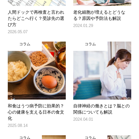
人間ドックで再検査と言われ
老化細胞が増えるとどうな
たらどこへ行く？受診先の選
る？原因や予防法も解説
び方
2024.01.29
2026.05.07
コラム
コラム
和食はうつ病予防に効果的？
自律神経の働きとは？脳との
心の健康を支える日本の食文
関係についても解説
化
2024.04.01
2025.08.14
コラム
コラム