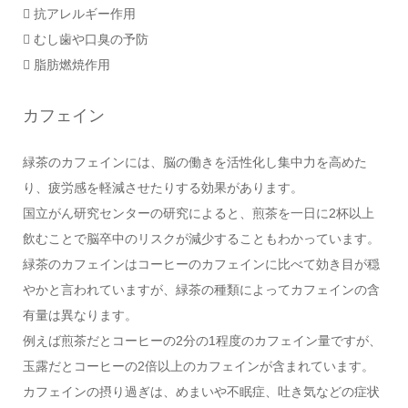
 抗アレルギー作用
 むし歯や口臭の予防
 脂肪燃焼作用
カフェイン
緑茶のカフェインには、脳の働きを活性化し集中力を高めた
り、疲労感を軽減させたりする効果があります。
国立がん研究センターの研究によると、煎茶を一日に2杯以上
飲むことで脳卒中のリスクが減少することもわかっています。
緑茶のカフェインはコーヒーのカフェインに比べて効き目が穏
やかと言われていますが、緑茶の種類によってカフェインの含
有量は異なります。
例えば煎茶だとコーヒーの2分の1程度のカフェイン量ですが、
玉露だとコーヒーの2倍以上のカフェインが含まれています。
カフェインの摂り過ぎは、めまいや不眠症、吐き気などの症状