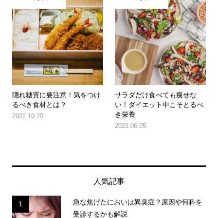
隠れ糖質に要注意！気をつけ
サラダだけ食べても痩せな
るべき食材とは？
い！ダイエット中こそとるべ
き栄養
2022.10.20
2023.06.05
人気記事
急な焦げたにおいは異臭症？原因や何科を
1
受診するかも解説