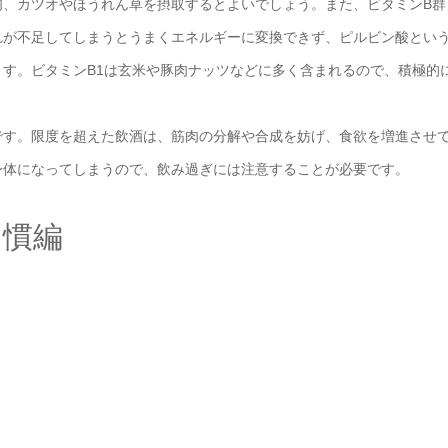
肉、カツオやほうれん草を摂取するとよいでしょう。また、ビタミンB群
れが不足してしまうとうまくエネルギーに変換できず、ピルビン酸とい
す。ビタミンB1は玄米や豚肉ナッツなどに多く含まれるので、積極的
す。限度を超えた飲酒は、筋肉の分解や合成を妨げ、食欲を増進させ
身体になってしまうので、飲み過ぎには注意することが必要です。
習慣編