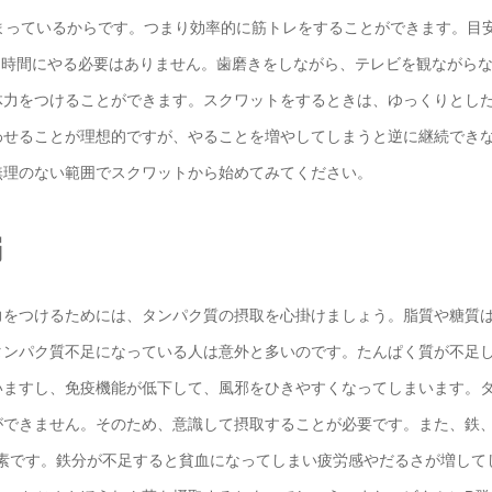
まっているからです。つまり効率的に筋トレをすることができます。目
同じ時間にやる必要はありません。歯磨きをしながら、テレビを観ながら
体力をつけることができます。スクワットをするときは、ゆっくりとし
わせることが理想的ですが、やることを増やしてしまうと逆に継続でき
無理のない範囲でスクワットから始めてみてください。
編
をつけるためには、タンパク質の摂取を心掛けましょう。脂質や糖質
タンパク質不足になっている人は意外と多いのです。たんぱく質が不足
いますし、免疫機能が低下して、風邪をひきやすくなってしまいます。
ができません。そのため、意識して摂取することが必要です。また、鉄
養素です。鉄分が不足すると貧血になってしまい疲労感やだるさが増して