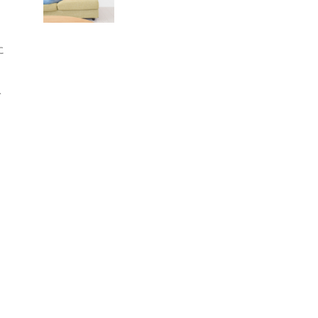
う
に
て