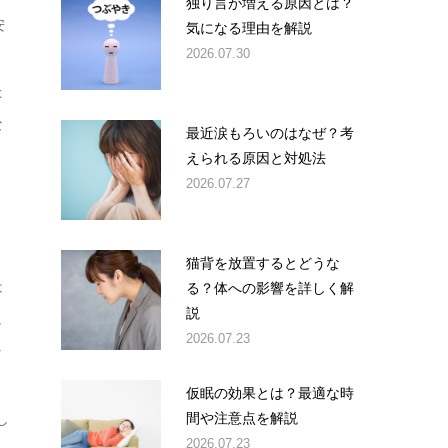
独り言が増える原因とは？
安
気になる理由を解説
2026.07.30
な
た
な
最近涙もろいのはなぜ？考
えられる原因と対処法
2026.07.27
猫背を放置するとどうな
る？体への影響を詳しく解
は
説
し
2026.07.23
タ
、
仮眠の効果とは？最適な時
間や注意点を解説
し
2026.07.23