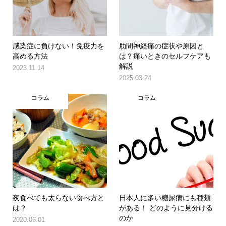
感染症に負けない！免疫力を
肋間神経痛の症状や原因と
高める方法
は？痛いときのセルフケアも
解説
2023.11.14
2025.03.24
コラム
コラム
夜食べても太らない食べ方と
日本人に多い糖尿病にも種類
は？
がある！ どのように見分ける
のか
2020.06.01