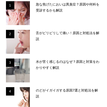
急な焦げたにおいは異臭症？原因や何科を
1
受診するかも解説
舌がピリピリして痛い！原因と対処法を解
2
説
水が苦く感じるのはなぜ？原因と対策をわ
3
かりやすく解説
のどがイガイガする原因7選と対処法を解
4
説