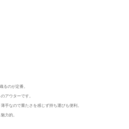
織るのが定番。
らのアウターです。
、薄手なので重たさを感じず持ち運びも便利。
も魅力的。