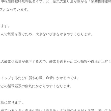
「中枢性睡眠時無呼吸タイプ」と、空気の通り道が塞がる「閉塞性睡眠
プとなっています。
ります。
こんで気道を塞ぐため、大きないびきをかきやすくなります。
への酸素供給量が低下するので、酸素を送るために心拍数や血圧が上昇
ストップするたびに脳や心臓、血管にかかるのです。
などの循環器系の病気にかかりやすくなります。
状態に陥ります。
、寝ているときも血圧が高い「高血圧」の状態のままだと血管は強いス