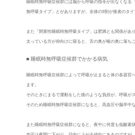
睡眠時無呼吸症候群には脳から呼吸の指令が出なくなる
無呼吸タイプ」とがありますが、全体の9割が後者のタイ
また「閉塞性睡眠時無呼吸タイプ」は肥満とも関係があ
太っている方が仰向けに寝ると、舌の奥が喉の奥に落ち
■ 睡眠時無呼吸症候群でかかる病気
睡眠時無呼吸症候群によって呼吸が止まると体の各器官
ます。
そのときにまるで運動をした後のような負担が、呼吸が
そのため睡眠時無呼吸症候群になると、高血圧や脳卒中
また睡眠時無呼吸症候群になると、夜中に何度も低酸素
血圧は夜間に下がり、日中に上がる傾向にあるのですが