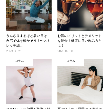
うんざりするほど暑い日は、
お酒のメリットとデメリット
自宅で体を動かそう！〜スト
を紹介！健康に良い飲み方と
レッチ編...
は？
2023.08.21
2020.07.30
コラム
コラム
スクワットの効果が抜群！効
耳が痛くなる原因は？症状や