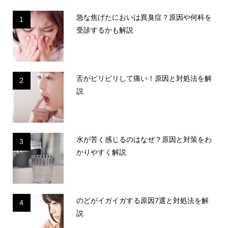
急な焦げたにおいは異臭症？原因や何科を
1
受診するかも解説
舌がピリピリして痛い！原因と対処法を解
2
説
水が苦く感じるのはなぜ？原因と対策をわ
3
かりやすく解説
のどがイガイガする原因7選と対処法を解
4
説