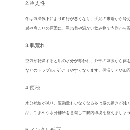
2.冷え性
冬は気温低下により血行が悪くなり、手足の末端から冷
感や肩こりの原因に。重ね着や温かい飲み物で内側から
3.肌荒れ
空気が乾燥すると肌の水分が奪われ、外部の刺激から体
などのトラブルが起こりやすくなります。保湿ケアや加
4.便秘
水分補給が減り、運動量も少なくなる冬は腸の動きが鈍
品、こまめな水分補給を意識して腸内環境を整えましょ
5.メンタル低下